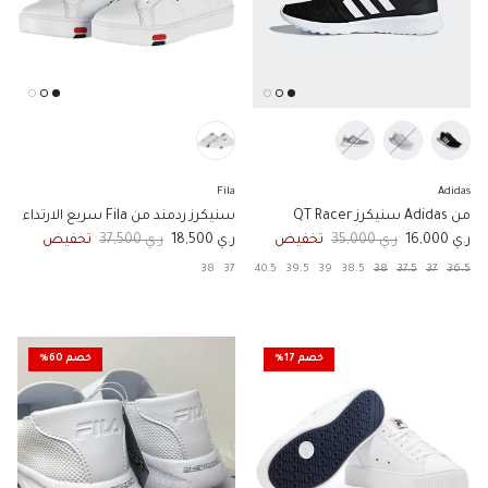
Fila
Adidas
من Adidas سنيكرز QT Racer
سنيكرز ردمند من Fila سريع الارتداء
السعر الان
السعر الاصلي
السعر الان
السعر الاصلي
ر.ي 16,000
ر.ي 35,000
تخفيض
ر.ي 18,500
ر.ي 37,500
تخفيض
38
37
40.5
39.5
39
38.5
38
37.5
37
36.5
خصم 17%
خصم 60%