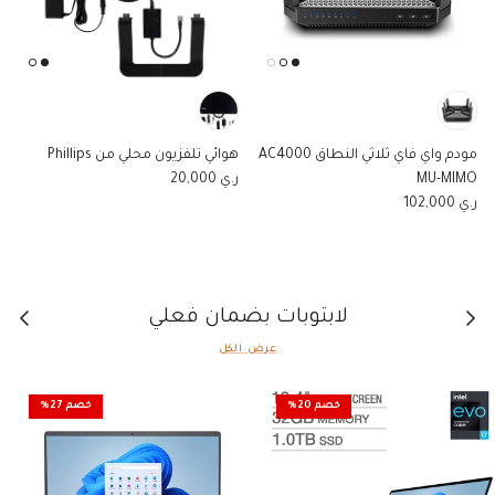
مودم واي فاي ثلاثي النطاق AC4000
هوائي تلفزيون محلي من Phillips
السعر الاصلي
MU-MIMO
ر.ي 20,000
السعر الاصلي
ر.ي 102,000
السابق
التالي
لابتوبات بضمان فعلي
عرض الكل
خصم 20%
خصم 27%