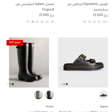
كوتش Dynamite الرياضي من
صندل Galant اندونيسي من
سكيتشرز
Osgood
السعر الاصلي
السعر الاصلي
ر.ي 32,000
ر.ي 27,000
43
42
41
40
39
38
45
43
42
41
39.5
خصم 41%
Hunter
Osgood