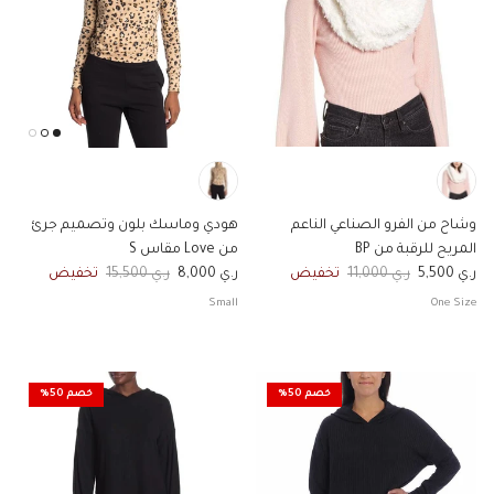
وشاح من الفرو الصناعي الناعم
هودي وماسك بلون وتصميم جرئ
المريح للرقبة من BP
من Love مقاس S
السعر الان
السعر الاصلي
السعر الان
السعر الاصلي
ر.ي 5,500
ر.ي 11,000
تخفيض
ر.ي 8,000
ر.ي 15,500
تخفيض
Small
One Size
خصم 50%
خصم 50%