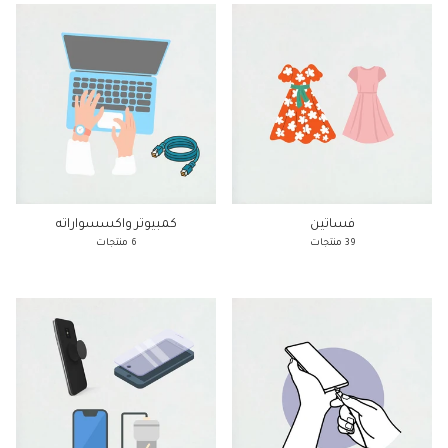
فساتين
كمبيوتر واكسسواراته
39 منتجات
6 منتجات