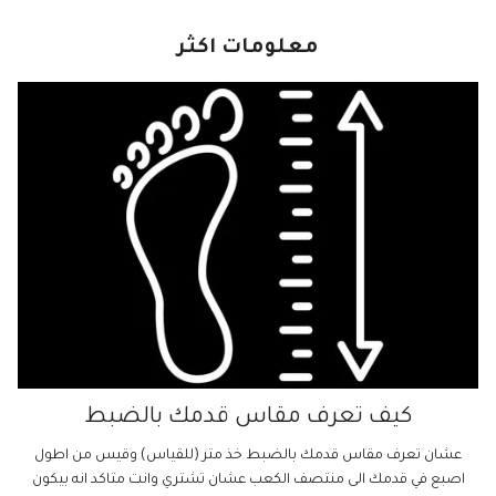
معلومات اكثر
كيف تعرف مقاس قدمك بالضبط
عشان تعرف مقاس قدمك بالضبط خذ متر (للقياس) وقيس من اطول
اصبع في قدمك الى منتصف الكعب عشان تشتري وانت متاكد انه بيكون