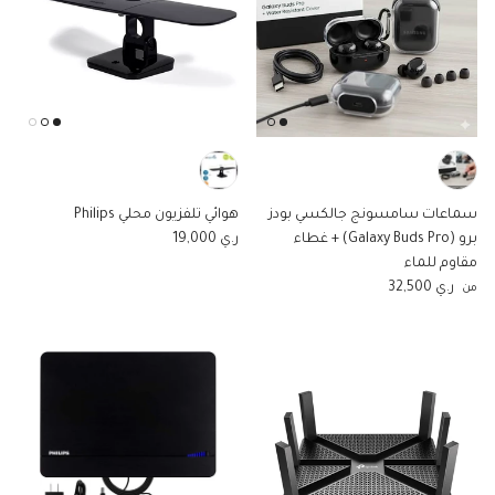
سماعات سامسونج جالكسي بودز
هوائي تلفزيون محلي Philips
السعر الاصلي
برو (Galaxy Buds Pro) + غطاء
ر.ي 19,000
مقاوم للماء
السعر الاصلي
ر.ي 32,500
من