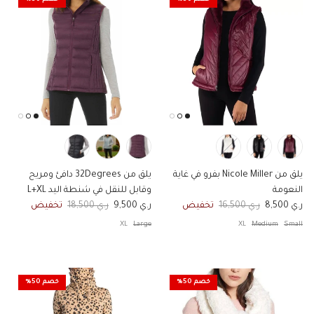
خصم 50%
خصم 50%
يلق من Nicole Miller بفرو في غاية
يلق من 32Degrees دافئ ومريح
النعومة
وقابل للنقل في شنطة اليد L+XL
السعر الان
السعر الاصلي
السعر الان
السعر الاصلي
ر.ي 8,500
ر.ي 16,500
تخفيض
ر.ي 9,500
ر.ي 18,500
تخفيض
XL
Large
XL
Medium
Small
خصم 50%
خصم 50%