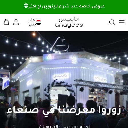
خطي الى المحتوى
عروض خاصه عند شراء لابتوبين او اكثر 🤓
ريال
الحساب
سلة 
يمني
زوروا معرضنا في صنعاء
احذية - ملابس - الكترونيات