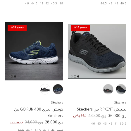
46
44.5
43
42
40.5
39
44.5
43
42
40.5
خصم 16%
خصم 18%
Skechers
Skechers
سنيكرز RIPKENT من Skechers
كوتش الجري GO RUN 400 من
السعر الان
السعر الاصلي
ر.ي 36,000
ر.ي 43,500
تخفيض
Skechers
السعر الان
السعر الاصلي
ر.ي 28,000
ر.ي 34,000
تخفيض
46
45
43
42
41
39.5
45.5
44.5
43.5
42.5
41
39.5