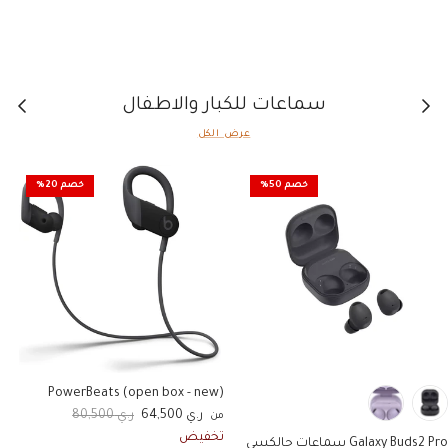
السابق
التالي
سماعات للكبار والاطفال
عرض الكل
خصم 50%
خصم 20%
PowerBeats (open box - new)
السعر الان
السعر الاصلي
ر.ي 64,500
ر.ي 80,500
من
ا
تخفيض
Galaxy Buds2 Pro سماعات جالكسي