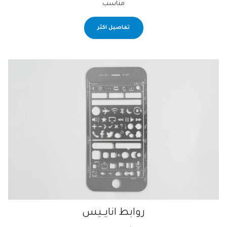
مناسب
تفاصيل اكثر
روابط انايــيس