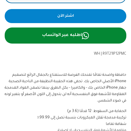
اشتر الآن
اطلبه عبر الواتساب
WH
|
R9T21IP12PMC
حافظة واضحة تمامًا تمنحك الفرصة للاستمتاع بالجمال الرائع لتصميم
iPhone الأصلي الخاص بك. تحمي هذه الحقيبة النظيفة من الناحية الصحية
جهاز iPhone الخاص بك - والكاميرا - بكل الطرق بينما تضمن المواد المدمجة
المقاومة للأشعة فوق البنفسجية أنه لن يتحول إلى اللون الأصفر أو يتغير لونه
في ضوء الشمس.
الحماية من السقوط: 12 قدمًا (3.6 م)
تركيبة مدمجة تقلل الميكروبات بنسبة تصل إلى 99.99٪
شفافة تماما
مقاومة للأشعة فوق البنفسجية - لا اصفرار