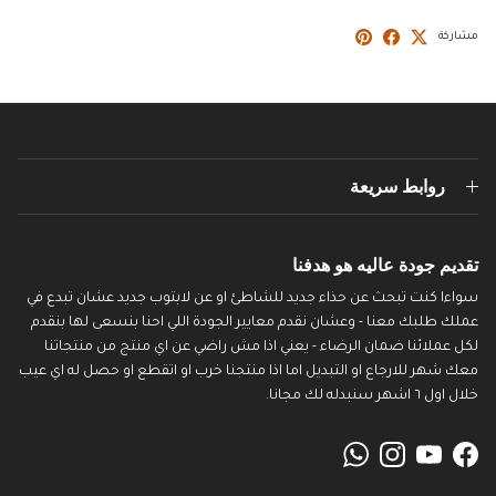
مشاركة
روابط سريعة
تقديم جودة عاليه هو هدفنا
سواءا كنت تبحث عن حذاء جديد للشاطئ او عن لابتوب جديد عشان تبدع في
عملك طلبك معنا - وعشان نقدم معايير الجودة اللي احنا بنسعى لها بنقدم
لكل عملائنا ضمان الرضاء - يعني اذا مش راضي عن اي منتج من منتجاتنا
معك شهر للارجاع او التبديل اما اذا منتجنا خرب او اتقطع او حصل له اي عيب
خلال اول ٦ اشهر سنبدله لك مجانا.
WhatsApp
Instagram
YouTube
Facebook