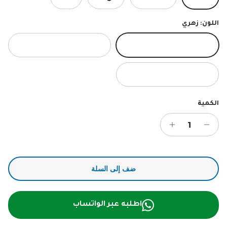
اللون:
زهري
زهري
رمادي
ازرق غامق
الكمية
ضف إلى السلة
اطلبه عبر الواتساب