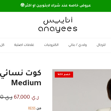
عروض خاصه عند شراء لابتوبين او اكثر 🤓
للرجال
ولادي / بناتي
الكترونيات
غلافات اصلية
كل 
خصم 50%
Medium
السعر الان
السعر
ر.ي 67,000
ر.ي 133,500
من
REISS