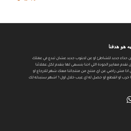
ه هو هدفنا
 حذاء جديد للشاطئ او عن لابتوب جديد عشان تبدع في عملك
قدم معايير الجودة اللي احنا بنسعى لها بنقدم لكل عملائنا
 اذا مش راضي عن اي منتج من منتجاتنا معك شهر للارجاع او
التبديل اما اذا منتجنا خرب او اتقطع او حصل له اي عيب خلال اول ٦ اشهر سنبدله لك
WhatsApp
Inst