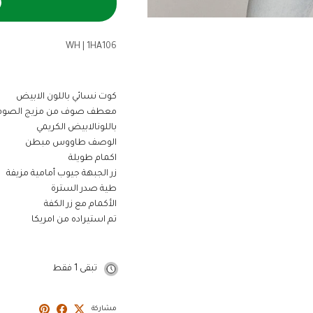
WH
|
1HA106
كوت نسائي باللون الابيض
معطف صوف من مزيج الصوف ا
باللونالابيض الكريمي
الوصف طاووس مبطن
اكمام طويلة
زر الجبهة جيوب أمامية مزيفة
طية صدر السترة
الأكمام مع زر الكفة
تم استيراده من امريكا
تبقى 1 فقط
مشاركة