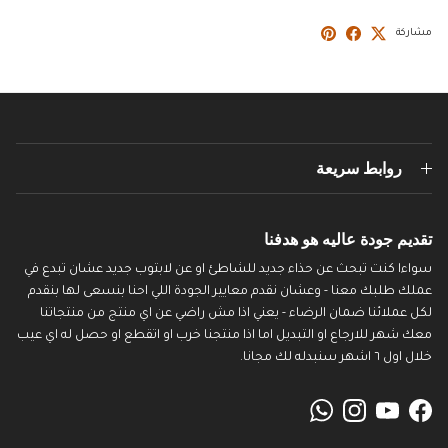
مشاركة
روابط سريعة
تقديم جودة عاليه هو هدفنا
سواءا كنت تبحث عن حذاء جديد للشاطئ او عن لابتوب جديد عشان تبدع في
عملك طلبك معنا - وعشان نقدم معايير الجودة اللي احنا بنسعى لها بنقدم
لكل عملائنا ضمان الرضاء - يعني اذا مش راضي عن اي منتج من منتجاتنا
معك شهر للارجاع او التبديل اما اذا منتجنا خرب او اتقطع او حصل له اي عيب
خلال اول ٦ اشهر سنبدله لك مجانا.
WhatsApp
Instagram
YouTube
Facebook