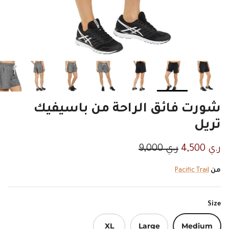
شورت فائق الراحة من باسيفيك
تريل
السعر الان
السعر الاصلي
ر.ي 4,500
ر.ي 9,000
من
Pacific Trail
Size
XL
Large
Medium