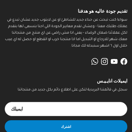
تقديم جودة عاليه هو هدفنا
سواءا كنت تبحث عن حذاء جديد للشاطئ او عن لابتوب جديد عشان تبدع في
عملك طلبك معنا - وعشان نقدم معايير الجودة اللي احنا بنسعى لها بنقدم
لكل عملائنا ضمان الرضاء - يعني اذا مش راضي عن اي منتج من منتجاتنا
معك شهر للارجاع او التبديل اما اذا منتجنا خرب او اتقطع او حصل له اي عيب
خلال اول ٦ اشهر سنبدله لك مجانا.
WhatsApp
Instagram
YouTube
Facebook
ايميلات انايـيـس
سجل في قائمتنا البريدية لتكن على اطلاع دائم بكل جديد من منتجاتنا
اشترك