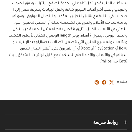
بشبكتك المنزلية من أجل أداء عالي الجودة. تصفح الإنترنت ودفق الصوت
والفيديو ولعب أكثر ألعاب الفيديو كثافة وانقل البيانات بسرعة تصل إلى 1
جيجابت في الثانية مع تقليل التخزين المؤقت والاتصال الموثوق - وهو أمر لا
بد منه عند بث الأفلام والعروض المفضلة لديك أو السعي لتحقيق الفوز
النهائي في الألعاب. الكابل الأزرق مُغطى بغطاء متين للحماية من التآكل
والتلف اليومي ، بطول 7 أقدام. يوفر length الوصول المثالي لأجهزة المكتب
والألعاب والمسرح المنزلي التي تتضمن اتصالات بجهاز توجيه الإنترنت أو
Roku أو PlayStation أو Xbox أو أي تلفزيون ذكي. أطلق العنان للدفق
الديناميكي والألعاب والأداء العام للشبكات مع كابل الإنترنت المتدفق إليت
Cat6 من Philips.
مشاركة
روابط سريعة