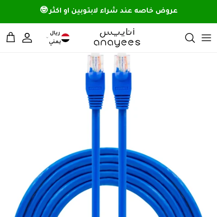
خطي الى المحتوى
عروض خاصه عند شراء لابتوبين او اكثر 🤓
ريال
الحساب
سلة 
يمني
تخطي الى معلومات المنتج