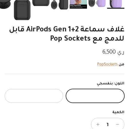
غلاف سماعة AirPods Gen 1+2 قابل
للدمج مع Pop Sockets
السعر الاصلي
ر.ي 6,500
من
PopSockets
اللون:
بنفسجي
بنفسجي
اسود
الكمية