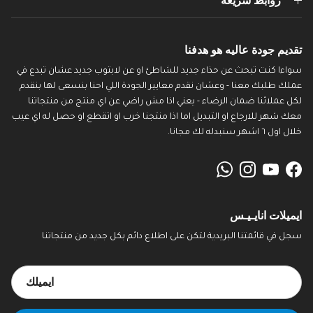
روابط سريعة
تقديم جودة عاليه هو هدفنا
سواءا كنت تبحث عن حذاء جديد للشاطئ او عن لابتوب جديد عشان تبدع في
عملك طلبك معنا - وعشان نقدم معايير الجودة اللي احنا بنسعى لها بنقدم
لكل عملائنا ضمان الرضاء - يعني اذا مش راضي عن اي منتج من منتجاتنا
معك شهر للارجاع او التبديل اما اذا منتجنا خرب او اتقطع او حصل له اي عيب
خلال اول ٦ اشهر سنبدله لك مجانا.
WhatsApp
Instagram
YouTube
Facebook
ايميلات انايـيـس
سجل في قائمتنا البريدية لتكن على اطلاع دائم بكل جديد من منتجاتنا