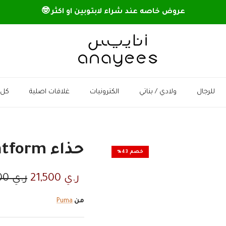
عروض خاصه عند شراء لابتوبين او اكثر 🤓
للرجال
ولادي / بناتي
الكترونيات
غلافات اصلية
كل 
حذاء Basket Platform من PUMA
خصم 43%
السعر الان
السعر 
ر.ي 21,500
ر.ي 37,500
من
Puma