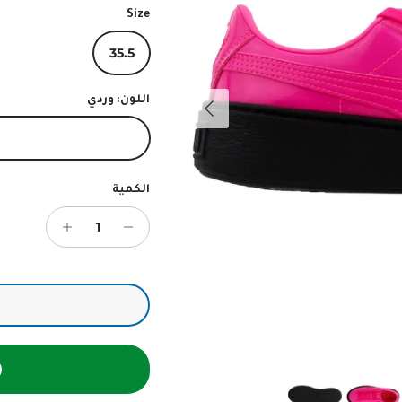
Size
35.5
التالي
اللون:
وردي
وردي
الكمية