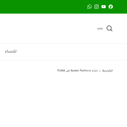
خطي الى المحتوى
WhatsApp
Instagram
YouTube
Facebook
بحث
للنساء
الرئيسية
حذاء Basket Platform من PUMA
تخطي الى معلومات المنتج