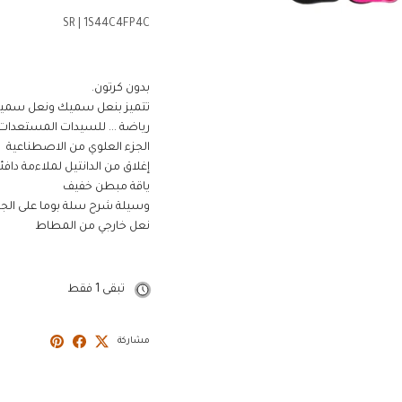
SR
|
1S44C4FP4C
بدون كرتون.
تتميز بنعل سميك ونعل سميك ، 
رياضة ... للسيدات المستعدات ل
الجزء العلوي من الاصطناعية
إغلاق من الدانتيل لملاءمة دافئ
ياقة مبطن خفيف
وسيلة شرح سلة بوما على الجان
نعل خارجي من المطاط
تبقى 1 فقط
مشاركة