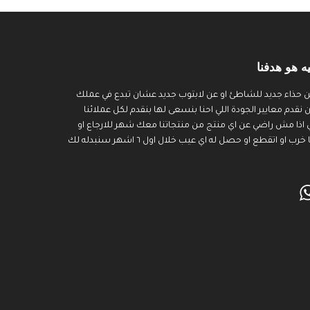
ه هو هدفنا
 حذاء جديد للشاطئ او عن لابتوب جديد عشان تبدع في عملك
قدم معايير الجودة اللي احنا بنسعى لها بنقدم لكل عملائنا
 اذا مش راضي عن اي منتج من منتجاتنا معك شهر للارجاع او
التبديل اما اذا منتجنا خرب او اتقطع او حصل له اي عيب خلال اول ٦ اشهر سنبدله لك
WhatsApp
Inst