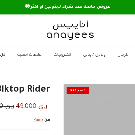
عروض خاصه عند شراء لابتوبين او اكثر 🤓
للرجال
ولادي / بناتي
الكترونيات
غلافات اصلية
كل 
lktop Rider
خصم 24%
السعر الان
السعر
ر.ي 49,000
ر.ي 64,500
من
Puma