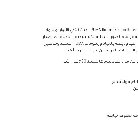
تعرف على أحدث عضو في عائلة PUMA Rider ، Blktop Rider ، حيث تلتقي الألوان والمواد
ثة في هذه الصورة الظلية الكلاسيكية والحديثة. مع إصدار
Podium هذا ، الذي يتميز بألوان زاهية ونابضة بالحياة ورسومات PUMA القديمة وتفاصيل
لفوز بهذه الجودة من قبل. النصر يبدأ هنا.
د معاد تدويرها بنسبة 20٪ على الأقل
ناعية والنسيج
ان