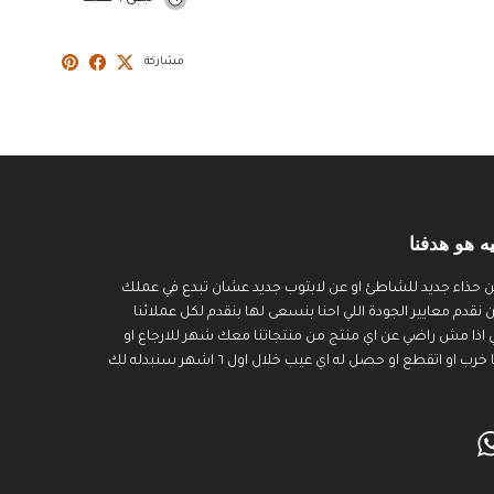
مشاركة
ه هو هدفنا
 حذاء جديد للشاطئ او عن لابتوب جديد عشان تبدع في عملك
قدم معايير الجودة اللي احنا بنسعى لها بنقدم لكل عملائنا
 اذا مش راضي عن اي منتج من منتجاتنا معك شهر للارجاع او
التبديل اما اذا منتجنا خرب او اتقطع او حصل له اي عيب خلال اول ٦ اشهر سنبدله لك
WhatsApp
Inst