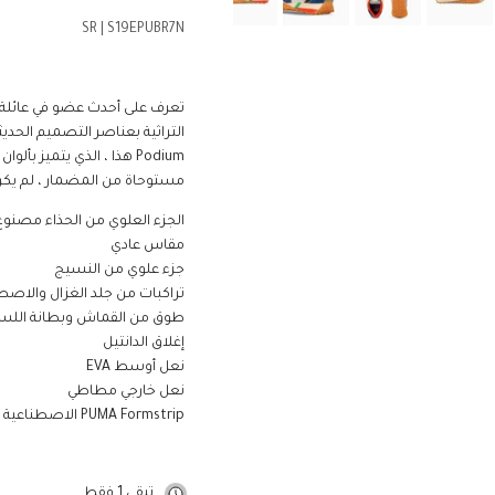
SR
|
S19EPUBR7N
التراثية بعناصر التصميم الحدي
مستوحاة من المضمار ، لم يكن ا
الجزء العلوي من الحذاء مصنوع من موا
مقاس عادي
جزء علوي من النسيج
تراكبات من جلد الغزال والاصط
طوق من القماش وبطانة اللس
إغلاق الدانتيل
نعل أوسط EVA
نعل خارجي مطاطي
PUMA Formstrip الاصطناعية مع خطوط خياطة
تبقى 1 فقط