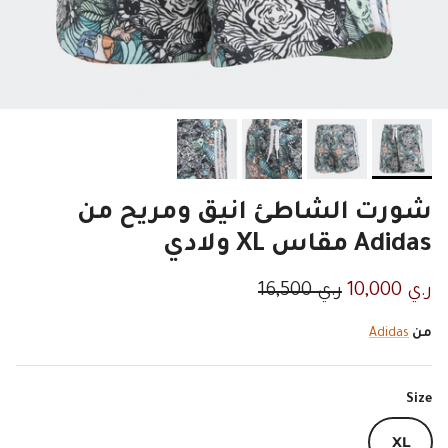
شورت الشاطئ انيق ومريح من
Adidas مقاس XL ولادي
السعر الان
السعر الاصلي
ر.ي 10,000
ر.ي 16,500
من
Adidas
Size
XL