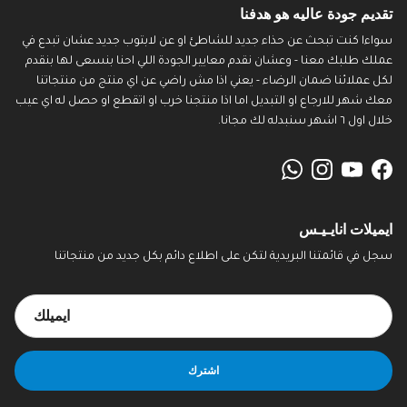
تقديم جودة عاليه هو هدفنا
سواءا كنت تبحث عن حذاء جديد للشاطئ او عن لابتوب جديد عشان تبدع في
عملك طلبك معنا - وعشان نقدم معايير الجودة اللي احنا بنسعى لها بنقدم
لكل عملائنا ضمان الرضاء - يعني اذا مش راضي عن اي منتج من منتجاتنا
معك شهر للارجاع او التبديل اما اذا منتجنا خرب او اتقطع او حصل له اي عيب
خلال اول ٦ اشهر سنبدله لك مجانا.
WhatsApp
Instagram
YouTube
Facebook
ايميلات انايـيـس
سجل في قائمتنا البريدية لتكن على اطلاع دائم بكل جديد من منتجاتنا
اشترك