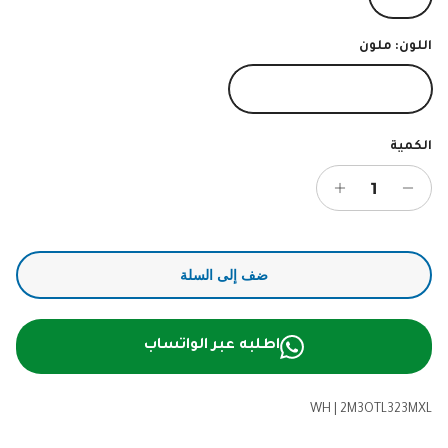
اللون:
ملون
ملون
الكمية
ضف إلى السلة
اطلبه عبر الواتساب
WH
|
2M3OTL323MXL