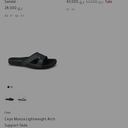
Sale price
Regular price
Sandal
ر.ي 43,000
ر.ي 53,500
Sale
Regular price
ر.ي 28,000
41
42
40
41
42
43
Ceyo
Ceyo Monza Lightweight Arch
Support Slide