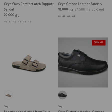
Ceyo Class Comfort Arch Support
Ceyo Grande Leather Sandals
Sale price
Regular price
Sandal
ر.ي 18,000
ر.ي 24,500
Sold out
Regular price
ر.ي 22,000
41
42
43
44
40
41
42
43
44
45
18% off
Ceyo
Ceyo