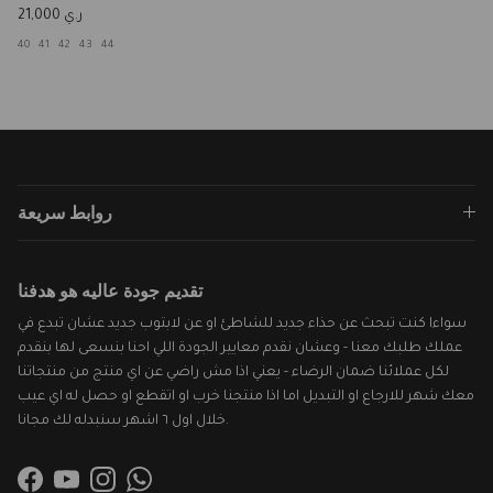
Regular price
ر.ي 21,000
40
41
42
43
44
روابط سريعة
تقديم جودة عاليه هو هدفنا
سواءا كنت تبحث عن حذاء جديد للشاطئ او عن لابتوب جديد عشان تبدع في
عملك طلبك معنا - وعشان نقدم معايير الجودة اللي احنا بنسعى لها بنقدم
لكل عملائنا ضمان الرضاء - يعني اذا مش راضي عن اي منتج من منتجاتنا
معك شهر للارجاع او التبديل اما اذا منتجنا خرب او اتقطع او حصل له اي عيب
خلال اول ٦ اشهر سنبدله لك مجانا.
Facebook
YouTube
Instagram
WhatsApp