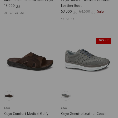
Bahama sandal small from Ceyo
Ceyo Diabetic Medical Genuine
Regular price
ر.ي 18,000
Leather Boot
Sale price
Regular price
ر.ي 53,000
ر.ي 64,500
Sale
36
37
38
39
41
42
43
20% off
Ceyo
Ceyo
Ceyo Comfort Medical Golfy
Ceyo Genuine Leather Coach