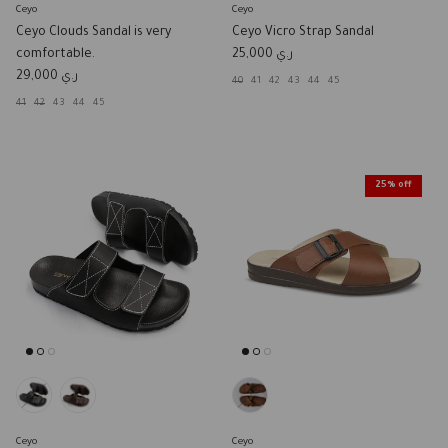
Ceyo
Ceyo
Ceyo Clouds Sandal is very
Ceyo Vicro Strap Sandal
Regular price
comfortable.
ر.ي 25,000
Regular price
ر.ي 29,000
40
41
42
43
44
45
41
42
43
44
45
25% off
Ceyo
Ceyo