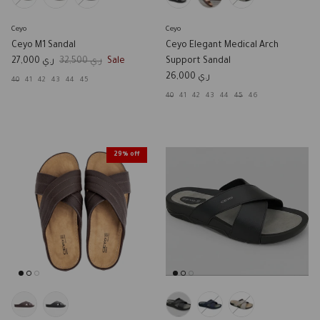
Ceyo
Ceyo
Ceyo M1 Sandal
Ceyo Elegant Medical Arch
Sale price
Regular price
ر.ي 27,000
ر.ي 32,500
Sale
Support Sandal
Regular price
ر.ي 26,000
40
41
42
43
44
45
40
41
42
43
44
45
46
29% off